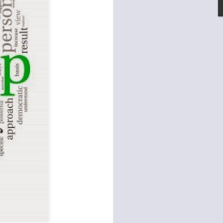
گوندە دوورەکان دەکات. پڕۆژەیەکی دیکە
سەرۆکی حکومەت بە دیار دەخات کە خزمەتک
شانی حکومەتە جا ئەو هاووڵاتییە لە نا
کەس بە ئەلفازم نەڵێ خۆ
MAY
3
کوردییە خۆکردییە
کەس بە ئەلفازم نەڵێ خۆ کوردییە
خۆکردییە
هەر کەسێ نادان نەبێ خۆی تاڵیبی