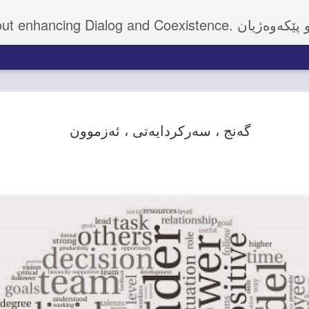
 ئاڵوگۆڕیی بیروڕا و پێکەوەژیان
نی وەزیری
OCT
25
گەنج ، سەرکردایەتی ، ئەزموون
توگوزار لە
بەکارکردنی
ی قوشتەپە
ان، ڕێزدار مه‌سرور بارزانی
ئامادەبووانی بەڕێز
شقه‌‌ بۆ ڕێوڕەسمی کردنەوە و
ەدانی، پڕۆژەیەکی دیکەی پڕ
ەی وابەستەکردنی دانیشتووان
زمەتی هاووڵاتیانی دانیشتووی