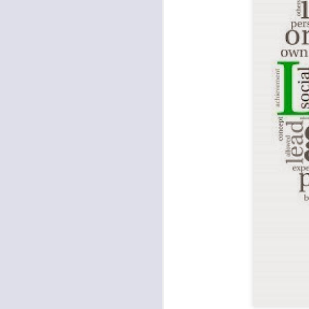
وتاری ساسان عەونی لە
OCT
13
مەراسیمی واژووی
پڕۆژەی ئاوی دوکان
سلێمانی
ئاماده‌بووانی به‌ڕێز..
ئه‌م كاته‌تان باش.