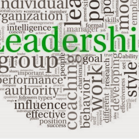
، کە بەرنامە و پلانی جەنابی
ردنی هاووڵاتیان ئەرکی سەر
و سەنتەری شار بژیت یاخود لە
گوندێکی دوورە دەست.
وتاری ساسان عەونی لە
SEP
10
ڕێوڕەسمی گرێبەستی
چارەسەری ئاوەڕۆی
هەولێر لەگەڵ كۆمپانیای
ئیتۆچوی ژاپۆنی
بەڕێزان بەیانیتان باش
هەموو لایەكتان بەخێر بێن
بەناوی وەزارەتی شارەوانی و
کردنەوەی پڕۆژەی ئاوی
JUL
گەشتوگوزارەوە خۆشحاڵم كە
26
هەولێر، ٢٠ی تەمموزی
بەخێرهاتنێكی گەرمی هەمووتان،
هەموو ئێوەی بەڕێز بكەم كە ئامادەن
٢٠٢٥
لێرە لەگەڵمان.
جەنابی سەرۆکی حکومەتی هەرێمی
کوردستان ڕێزدار مەسرور بارزانی
بەڕێز كاك سەفین دزەیی، بەرپرسی