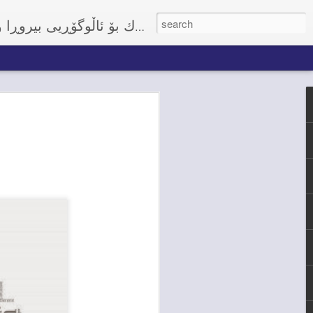
Views about enhancing Dialog and Coexistence. پێگه‌یه‌ك بۆ
وتاری ساسان عەو
شارەوانی و گەش
کردنەوە و دەست
پڕۆژەی ئاو
جه‌نابی سه‌رۆكی حکومەتی هەرێمی کوردست
ئەم کاتەتان باش و بەخێر بێن بۆ گوندی قه‌
دەست بەکارکردنی پڕۆژەیەکی دیکەی ئاو
خێر و خۆشی بۆ هاووڵاتیان، پڕۆژەیەکی دیک
بە خاک و زێدیان، پڕۆژەیەکی دیکە کە خ