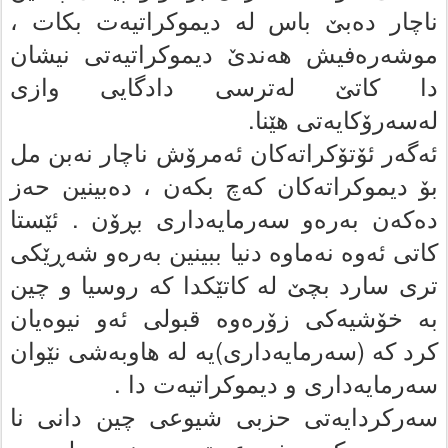
ناچار ده‌بێ باس له‌ دیموکراتیه‌ت بکات ،
موشه‌ره‌فیش هه‌ندێ دیموکراتیه‌تى نیشان
دا کاتێ له‌ترسى دادگایى وازى
له‌سه‌رۆکایه‌تى هێنا.
ئه‌گه‌ر ئۆتۆکراته‌کان ئه‌مرۆش ناچار نه‌بن مل
بۆ دیموکراته‌کان کەچ بکەن ، ده‌بینین حه‌ز
ده‌که‌ن به‌ره‌و سه‌رمایه‌دارى بڕۆن . ئێستا
کاتى ئه‌وه‌ نه‌ماوه‌ دنیا ببینین به‌ره‌و شه‌ڕێکى
ترى سارد بچێ له‌ کاتێکدا که‌ روسیا و چین
به‌ خۆشیه‌کى زۆره‌وه‌ قبولى ئه‌و نیوەیان
کرد که‌ (سه‌رمایه‌دارى)یه‌ له‌ هاوبه‌شى نێوان
سه‌رمایه‌دارى و دیموکراتیه‌ت دا .
سه‌رکردایه‌تى حزبى شیوعى چین دانى نا