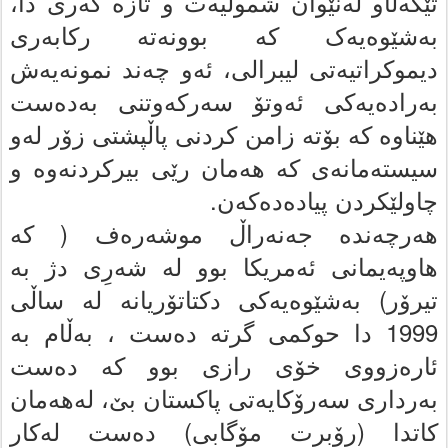
تێکه‌ڵاو له‌نێوان شمولیه‌ت و تازه‌ گه‌رى دا،
به‌شێوه‌یه‌ک که‌ بوونه‌ته‌ رکابه‌رى
دیموکراتیه‌تى لیبرالى، ئه‌و چه‌ند نمونه‌یه‌ش
به‌راده‌یه‌کى ئه‌وتۆ سه‌رکه‌وتنى به‌ده‌ست
هێناوه‌ که‌ بۆته‌ زامن کردنى پاڵپشتی زۆر له‌و
سیسته‌مانه‌ى که‌ هه‌مان رێى بیرکردنه‌وه‌ و
چاولێکردن پیاده‌ده‌که‌ن.
هه‌رچه‌نده‌ جه‌نه‌راڵ موشه‌ره‌ف ( که‌
هاوپه‌یمانى ئه‌مریکا بوو له‌ شه‌رِى دژ به‌
تیرۆر) به‌شێوه‌یه‌کى دکتاتۆریانە له‌ ساڵى
1999 دا حوکمى گرته‌ ده‌ست ، به‌ڵام به‌
ئاره‌زووى خۆى رازى بوو که‌ ده‌ست
به‌ردارى سه‌رۆکایه‌تى پاکستان بێ، له‌هه‌مان
کاتدا (رۆبرت مۆگابى) ده‌ست له‌کار