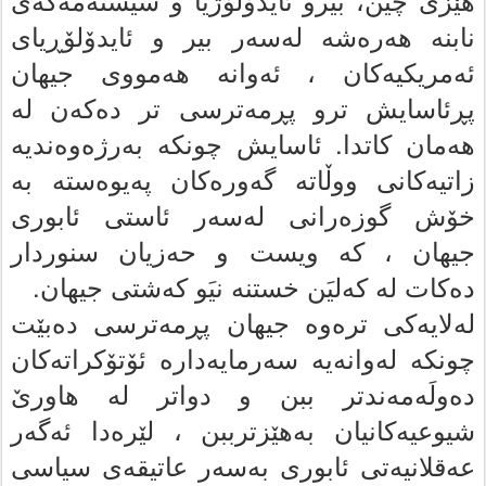
نابنه‌ هه‌ره‌شه‌ له‌سه‌ر بیر و ئایدۆلۆڕیاى
ئه‌مریکیه‌کان ،
ئه‌وانه‌ هه‌مووى جیهان
پڕئاسایش ترو پڕمه‌ترسى تر ده‌که‌ن له‌
هه‌مان کاتدا.
ئاسایش چونکە به‌رژه‌وه‌ندیه‌
زاتیه‌کانى ووڵاته‌ گەورەکان پەیوەستە به‌
خۆش گوزەرانی له‌سه‌ر ئاستى ئابورى
جیهان ، که‌ ویست و حه‌زیان سنوردار
ده‌کات له‌ که‌لیَن خستنه‌ نیَو که‌شتى جیهان.
له‌لایه‌کى تره‌وه‌ جیهان پڕمه‌ترسى ده‌بێت
چونکە له‌وانه‌یه‌ سه‌رمایه‌داره‌ ئۆتۆکراته‌کان
ده‌ولَه‌مه‌ندتر ببن و دواتر له‌ هاورێ
شیوعیه‌کانیان به‌هێزترببن ، لێره‌دا ئەگەر
عه‌قلانیه‌تى ئابورى به‌سه‌ر عاتیقه‌ى سیاسى