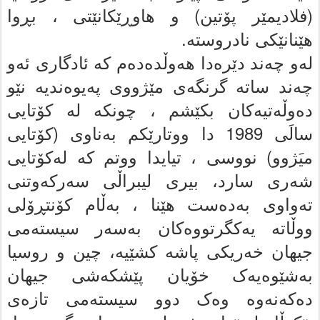
(فلادیمێر پۆتین) و هاوڕێکانێتی ، بڕوا
هێنانێکی نادروسته‌.
له‌و چەند دێرەدا هه‌وڵده‌ده‌م که‌ ئادگاری ئه‌و
چەند ساته‌ گرنگەی مێژووی پەیوەندیە نێو
دەوڵەتیەکان بکێشم ، چونکه‌ له‌ کۆتایى
سالَى 1989 دا ووتارێکم به‌ناوى (کۆتایى
میَژوو) نووسى ، تیایدا ووتم که‌ له‌کۆتایى
شه‌رى سارد، بیرى لیبراڵى سه‌رکه‌وتنى
ته‌واوى به‌ده‌ست هێنا ، به‌ڵام کۆنتڕۆلى
ووڵاته‌ یه‌کگرتووه‌کان به‌سه‌ر سیسته‌مى
جیهان خه‌ریکى پاشه‌ کشێیه‌، چین و روسیا
به‌شێوه‌یه‌ک خۆیان پێشکه‌شى جیهان
ده‌که‌نه‌وه‌ وه‌ک دوو سیسته‌مى تازه‌ى