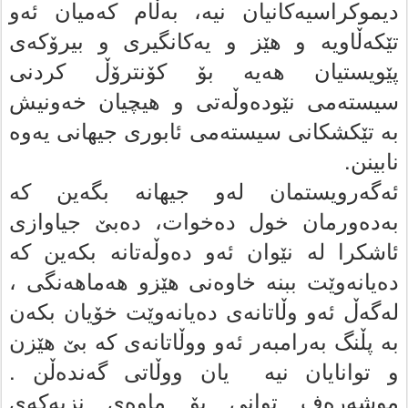
دیموکراسیه‌کانیان نیه‌، به‌ڵام که‌میان ئه‌و
تێکه‌ڵاویه‌ و هێز و یه‌کانگیرى و بیرۆکه‌ى
پێویستیان هه‌یه‌ بۆ کۆنترۆڵ کردنى
سیسته‌مى نێوده‌وڵه‌تى و هیچیان خه‌ونیش
به‌ تێکشکانى سیسته‌مى ئابورى جیهانى یه‌وه‌
نابینن.
ئەگەرویستمان له‌و جیهانه‌ بگه‌ین که‌
به‌ده‌ورمان خول ده‌خوات، ده‌بێ جیاوازى
ئاشکرا له‌ نێوان ئه‌و ده‌وڵه‌تانه‌ بکەین که‌
ده‌یانه‌وێت ببنە خاوه‌نى هێزو هه‌ماهه‌نگى ،
لەگەڵ ئەو وڵاتانەی ده‌یانه‌وێت خۆیان بکه‌ن
به‌ پڵنگ بەرامبەر ئه‌و ووڵاتانه‌ى که‌ بێ هێزن
و توانایان نیه‌ یان ووڵاتی گه‌نده‌ڵن .
موشه‌ره‌ف توانى بۆ ماوه‌ى نزیه‌که‌ى