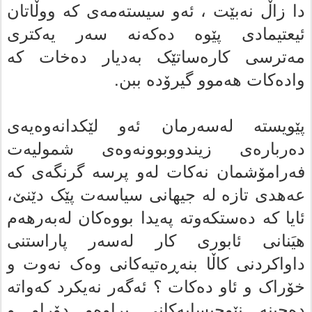
دا زاڵ نه‌بێت ، ئه‌و سیسته‌مه‌ى که‌ ووڵاتان
ئیعتیمادى پێوە ده‌که‌نه‌ سه‌ر یه‌کترى
مه‌ترسى کاره‌ساتێک به‌دیار ده‌خات که‌
واده‌کات هه‌موو گیرۆدە ببن.
پێویستە له‌سه‌رمان ئەو لێکدانه‌وه‌یەى
ده‌رباره‌ى زیندووبوونه‌وه‌ى شمولیه‌ت
فه‌رامۆشمان نه‌کات له‌و پرسە گرنگەی که‌
عه‌هدى تازه‌ له‌ جیهانى سیاسه‌ت پێک دێنێ،
ئایا که‌ ده‌ستکه‌وته‌ پەیدا بووه‌کان له‌به‌رهه‌م
هیَنانى ئابورى کار له‌سه‌ر پاراستنی
داواکردنی کاڵا بنه‌ڕه‌تیه‌کانى وه‌ک نه‌وت و
خۆراک و ئاو ده‌کات ؟ ئه‌گه‌ر نه‌یکرد که‌واته‌
دەچینە نێوحیسابه‌کانى براوه‌و دۆراو و