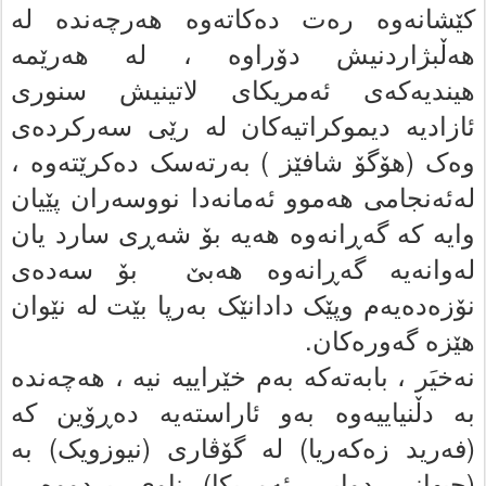
کێشانه‌وه‌ ره‌ت ده‌کاته‌وه‌ هه‌رچه‌نده‌ له‌
هه‌ڵبژاردنیش دۆراوه‌ ، له‌ هه‌رێمه‌
هیندیه‌که‌ى ئه‌مریکاى لاتینیش سنورى
ئازادیە دیموکراتیه‌کان له‌ رێى سه‌رکرده‌ى
وه‌ک (هۆگۆ شافێز ) بەرتەسک دەکرێتەوە ،
له‌ئه‌نجامى هه‌موو ئه‌مانه‌دا نووسه‌ران پێیان
وایه‌ که‌ گەڕانەوە هه‌یه‌ بۆ شه‌ڕى سارد یان
له‌وانه‌یه‌ گەڕانەوە هەبێ بۆ سه‌ده‌ى
نۆزه‌ده‌یه‌م وپێک دادانێک بەرپا بێت لە نێوان
هێزە گەورەکان.
نه‌خیَر ، بابه‌ته‌که‌ به‌م خێراییه‌ نیه‌ ، هه‌چه‌نده‌
به‌ دڵنیاییەوە به‌و ئاراسته‌یه‌ ده‌ڕۆین که‌
(فه‌رید زه‌که‌ریا) له‌ گۆڤاری (نیوزویک) به‌
(جیهانى دوایى ئه‌مریکا) ناوى بردووە ،