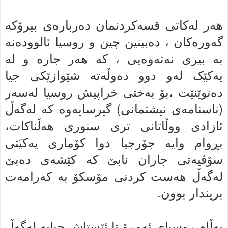
هه‌ر له‌کاتى قسه‌کردنمان ده‌رباره‌ى بیرۆکه‌
گه‌وره‌کان ، ده‌بینین چین و روسیا ئالوودەنە
به‌ بیرى نه‌ته‌وه‌یى ، که‌ هه‌ر جاره‌ و له‌
یەکێک لەو دوو ده‌وڵه‌ته‌ شێوازێکى جیا
ده‌نوێنێت ،بۆ به‌ختى خراپیش روسیا له‌سه‌ر
(ناسنامه‌ى نیشتمانی) گیرسایه‌وه‌ که‌ لەگەڵ
ئازادى ووڵاتانی ترى سنورى هەڵناکات،
بڕوام وایه‌ جۆرجیا دوا کۆمارى یه‌کیَتى
سۆڤیەتى جاران نابێ که‌ کێشه‌ى ده‌بێ
لەگەڵ هه‌ست کردنی مۆسکۆ بە کەرامەت
بریندار بوون.
بەڵام روسیای ئه‌مرۆ تا ئێستاش جیایە له‌گەڵ