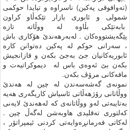
(ته‌وافوقى پەکین) ناسراوە و تیایدا حوکمى
شمولى و ئابورى بازار تێکەڵاو کراون
بابه‌تێکى بڵاوە له‌ ووڵاتە تازه‌
پێگەیشتووەکان . له‌به‌رهه‌ندێ هۆکارى باش
، سه‌رانى حوکم له‌ پەکین ده‌توانن کاره‌
ئابوریه‌کانیان جێ به‌جێ بکه‌ن و قازانجیش
بکه‌ن بێ ئه‌وه‌ى باس لە دیموکراتیه‌ت و
مافه‌کانى مرۆڤ بکەن.
نمونه‌ى گەشەسەندن له‌ چین له‌ هه‌ندێ
ووڵاتانى رۆژهەڵاتی ئاسیاش کاریگه‌رى هه‌یه‌
به‌تایبه‌تى له‌و ووڵاتانه‌ى که‌ له‌هه‌ندێ لایه‌نى
که‌لتورى ته‌قلیدى هاوبه‌شن لەگەڵ چین .
له‌کاتى فەرمانڕەوایەتی کردنی ئیمپراتۆر ،