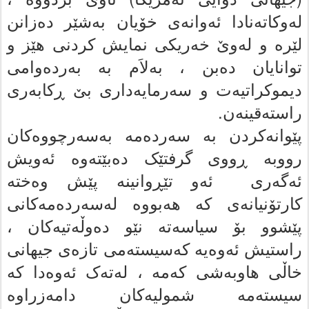
له‌وکاته‌نادا ئه‌وانه‌ى خۆیان به‌شێر ده‌زانن
لێره‌ و له‌وێ خه‌ریکى نمایش کردنى هێز و
توانایان دەبن ، به‌لاَم به‌ به‌رده‌وامى
دیموکراتیه‌ت و سه‌رمایه‌دارى بێ ڕکابه‌رى
راستەقینەن.
پێوانەکردن بە سه‌رده‌مه‌ به‌سه‌رچووه‌کان
رووبه‌ ڕووى گرفتێک دەبێتەوە ئەویش
ئەگەری ئەو تێڕوانینە پێش وه‌خته‌
کارتۆنیانەی کە هەبووه‌ له‌سه‌رده‌مه‌کانى
پێشوو بۆ سیاسه‌ته‌ نێو ده‌وڵه‌تیه‌کان ،
راستیش ئه‌وه‌یه‌ که‌سیسته‌مى تازه‌ى جیهانى
خاڵى هاوبه‌شى که‌مه‌ ، له‌ته‌ک ئه‌وەدا که‌
سیسته‌مه‌ شمولیه‌کان دامه‌زراوه‌