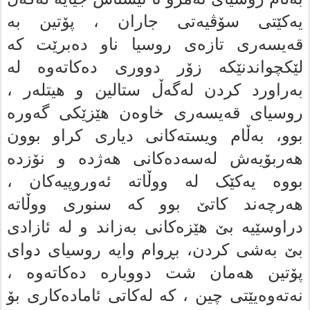
یه‌کێتى سۆڤیەتی جاران ، پۆتین به‌
قه‌یسه‌رى تازه‌ى روسیا ناو ده‌برێت که‌
لێکچواندنێکە زۆر دوورى ده‌کاته‌وه‌ له‌
به‌راورد کردن لەگەڵ ستالین و هیتله‌ر ،
روسیاى قه‌یسه‌رى خاوه‌ن هێزێکى گه‌وره‌
بوو، بەڵام ویسته‌کانى دیارى کراو بوون
هه‌ربۆیه‌ش له‌سه‌ده‌کانى هەژدە و نۆزده‌
بووه‌ یه‌کێک له‌ ووڵاته‌ ئەوروپیەکان ،
هه‌رچه‌ند کاتێ بوو که‌ سنورى ووڵاته‌
دراوسێیه‌ بێ هێزه‌کانى به‌زاند و له‌ ئازادى
بێ به‌شى کردن، بڕوام وایه‌ روسیاى دواى
پۆتین هه‌مان شت دووباره‌ ده‌کاته‌وه‌
،
نه‌ته‌وه‌یێتی چین ، که‌ له‌کاتى ئاماده‌کارى بۆ