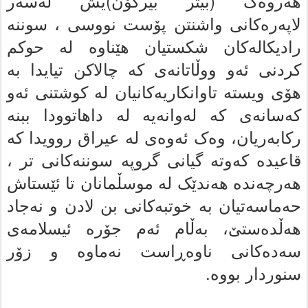
هه‌روه‌ک (بیتر بیرگۆن)یش له‌سه‌ر
لاپه‌ره‌کانى واشنتن پۆست نووسى ، سوننه‌
رادیکاله‌کان شکستیان هێناوه‌ له‌ حوکم
کردنى ئه‌و ووڵاتانه‌ى که‌ چالاکن تیایدا به‌
هۆى ویسته‌ تاوانکاریه‌کانیان له‌ کوشتنى ئه‌و
که‌سانه‌ى که‌ له‌وانه‌یه‌ له‌ داهاتوودا ببنه‌
رکابه‌ریان، وەک ئەوەی له‌ عیراق روویدا که‌
قاعیده‌ که‌وته‌ گیانى گروپه‌ سوننه‌کانى تر ،
هه‌رچه‌نده‌ هه‌ندێک له‌ موسڵمانان تا ئێستاش
حه‌ماسه‌تیان به‌ خوتبه‌کانى بن لادن و نه‌جاد
هه‌ڵده‌ستێ، به‌ڵام ئه‌م جۆره‌ ئیسلامه‌ى
سەدەکانی ناوه‌ڕاست نه‌ماوه‌ و زۆر
سنوردار بووە.