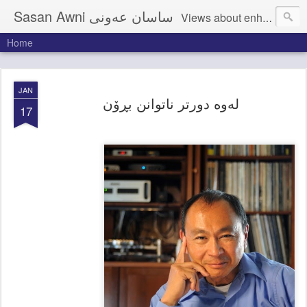
Sasan Awni ساسان عەونی
Home
JAN
له‌وه‌ دورتر ناتوانن بڕۆن
17