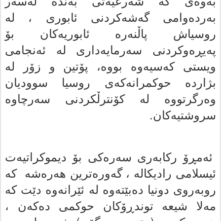
به‌وه‌ى که‌ شه‌رعیه‌تى به‌نده‌ له‌سه‌ر
به‌رده‌وامی گه‌شه‌کردنى ئابورى ، له‌
روسیاش پاڵنەرە ئابوریه‌کان بۆ
په‌یڕه‌وکردنى سه‌رمایه‌دارى له‌ ئه‌نجامى
ویستى که‌سیه‌وه‌ بووه‌، پۆتین و زۆر له‌
بژارده‌ حوکمرانه‌که‌ى روسیا سوودیان
وەرگرتووە له‌ کۆنترڵکردنى سه‌رچاوه‌
سروشتیەکان.
ئەمڕۆ رکابەری سه‌ره‌کى بۆ دیموکراتیه‌ت
ئیسلامى رادیکاله‌ ، گەورەترین هه‌ره‌شه‌ کە
روبه‌روى دونیا ده‌بێته‌وه‌ له‌ ئێرانه‌وه‌ دێت که‌
مه‌لا شیعه‌ توندڕۆکان حوکمى ده‌که‌ن ،