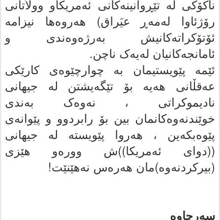
ناکۆکى له‌ تێڕوانینه‌کانى ئه‌مریکاو وولاَتانى
رۆژئاوا له‌مه‌ڕ عیَراق) هه‌روه‌ها نیزامه‌
ئۆتۆکراته‌کانیش به‌رژه‌وه‌ندى و
ئامانجه‌کانیان له‌یه‌ک ناچن.
ئێمە پێویستیمان به‌ چوارچێوەی کارێکى
عه‌قڵانی هه‌یه‌ بۆ تێگه‌یشتن له‌ جیهانى
نادیموکراتى ، نه‌وه‌ک به‌ندى
خوێندنه‌وه‌کانمان بین بۆ رابردوو و پێوانەی
پێوەبکەین ،
هەروا پێویستە له‌ جیهانى
((دواى ئه‌مریکا))ش ووره‌و هێزی
(بیرکردنەوە)مان
هەرەس
نەهێنێت!
سەرچاوە