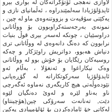
لاوازى نه‌هجى ئۆتۆکراته‌کان له‌ بوارى بیرو
ئایدۆلۆژیادا سه‌لمێندراوه‌ ، ئه‌ڵمانیاى نازى و
یه‌کێتى سۆڤیه‌ت و بزووتنه‌وه‌ى ماو له‌ چین ،
نمونه‌ى به‌رجه‌سته‌کراوبوون بۆ ووڵاتانى
دراوسێیان ، چونکه‌ له‌سه‌ر بیرى قوڵ بنیات
نرابوون که‌ ده‌نگ دانه‌وه‌ى له‌ ووڵاتانى تری
دنیاش هه‌بوو، دواتریش راوێژکار و چەکە
روسیه‌کان رێگایان بۆ خۆش بوو له‌ ووڵاتانى
وه‌ک نیکاراغوا و ئه‌نغۆلا ، به‌ڵام ئه‌و
ئایدۆلۆژیا سه‌رکوتکارانه‌ لە گۆڕەپانی
نێوده‌وڵه‌تى هیچ کاریگه‌رى نه‌ماوه‌ ئه‌گه‌رچی
ناو به‌ناو لێره‌ و له‌وێ ده‌نگیان لێوە
دێت,
ته‌نانه‌ت سه‌رۆکى چین(هۆچینتاو)
له‌کاتى خۆ ئاماده‌کردن بۆ ئۆلۆمپیادى پەکین