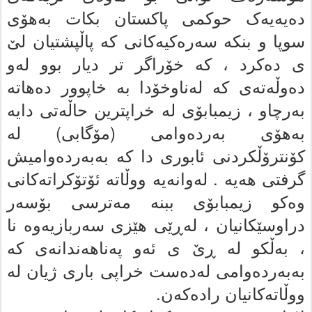
ده‌یه‌یه‌ک حوکمى پاکستان بکات به‌هۆى
سوپا و بنکه‌ سه‌ره‌کیه‌کانى که‌ پاڵپشتیان لێ
ى ده‌کرد ، که‌ خۆراگر تر دیار بوو له‌و
ده‌وڵه‌ته‌ى که‌ له‌ناوخۆدا بە خاپوور ده‌هاته‌
به‌رچاو ، زیمبابۆى له‌ خراپترین حاڵه‌تى دایه‌
به‌هۆى به‌رده‌وامى (مۆگابی) له‌
کۆنترۆڵکردنى ئابورى دا که‌ به‌به‌رده‌وامیش
گرفتى هەیە . له‌وانه‌یه‌ ووڵاته‌ ئۆتۆکراته‌کانى
وه‌کو زیمبابۆى ببنه‌ مه‌ترسى بۆسه‌ر
دراوسێکانیان ، له‌ڕێى هێزى سه‌ربازیه‌وه‌ نا
، به‌ڵکو له‌ ڕێ ى ئه‌و پەناهەندانەی که‌
به‌به‌رده‌وامى له‌ده‌ست خراپى بارى ژیان له‌
ووڵاتەکانیان رادەکەن.