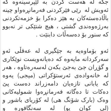
جگه‌ له‌ هه‌ست کردن به‌ لێپرسینەوە که‌
ئه‌ویش له‌ رێى فێرکردنی فه‌رمانڕه‌واو چینه‌
باڵاده‌سته‌کان به‌ هێز ده‌کرا بۆ خزمه‌تکردنى
به‌رژه‌وه‌ندى گشتى ، هیچ شتێکى تر نه‌بوو
که‌ سنور بۆ ده‌سه‌ڵات دابنێت .
ئه‌و بۆماوه‌یه‌ به‌ جێگیرى له‌ عه‌قڵى ئه‌و
سه‌رکردانه‌ مایه‌وه‌ که‌ ده‌یانه‌ویست نوێکارى
و گۆڕان جێ به‌جێ بکه‌ن
له‌سه‌ره‌تاوه‌ ، هه‌ر
له‌ خانه‌واده‌ى ئه‌رستۆکراتى (میجى) یه‌وه‌
که‌ یابانى تازه‌یان دامه‌زراند ده‌ست پێ
دەکات تا دەگاتە فه‌رمانڕه‌وا شمولیه‌کانى
وه‌ک (بارک شۆنگ هى) له‌ کۆریاى باشور و
(لى کوان یو) له‌ سه‌نگافوره‌ و