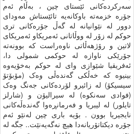
سه‌رکرده‌کانى ئێستاى چین ، به‌ڵام ئه‌م
جۆره‌ خزمه‌تە باوکانه‌یه‌ تائێستاش مه‌وداى
دوور له‌ نێوانیانه‌ له‌ گەڵ جۆره‌کانى ترى
حوکم له‌ زۆر له‌ ووڵاتانى ئه‌مریکاو ئه‌مریکاى
لاتین و رۆژهەڵاتی ناوه‌راست که‌ بوونه‌ته‌
جۆرێکى ناوازه‌ له‌ حوکمى شمولى دا،
ئه‌فریقیا شێوازى واى له‌ حوکم به‌خۆیه‌وه‌
بینیوه‌ که‌ خه‌ڵکى گەندەڵی وه‌ک (مۆبۆتۆ
سیسیکۆ) له‌ زائیرو لۆرده‌کانى جه‌نگ وه‌ک
(فوادى سه‌نکوه) له‌ سیرالیۆن و (شارلز
تایلور) له‌ لیبریا و فه‌رمانڕه‌وا گەندەڵەکانی
نایجیریا بوون . بۆیه‌ بارى چین له‌نێو ئه‌م
جۆره‌ دیکتاتۆریانه‌دا هیچ نەگەیەنێت.. جگە له‌
هێزى چین، بیرو ئایدۆلۆژیا و سیسته‌مه‌که‌ى