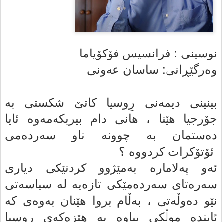
نوسینی : فرانسیس فۆکۆیاما
وەرگێڕانی: ساسان عەونی
بینینى دیمه‌نى رِوسیا کاتێ شکستى به‌
جۆرجیا هێنا ، هانى دام بیربکەمەوە ئایا
ده‌ستمان بە چوونە ناو سەردەمی
ئۆتۆکرات کردووه‌ ؟
ئه‌و په‌لاماره‌ به‌مێژوو کردنێکى دیارى
سه‌ره‌تاى سه‌رده‌مێکى تازه‌یه‌ له‌ سیاسه‌تى
نێو ده‌وڵه‌تى ، به‌ڵام بروا هێنان به‌وه‌ى که‌
ئاینده‌ موڵکى پیاوه‌ به‌ هێزه‌که‌ى روسیا