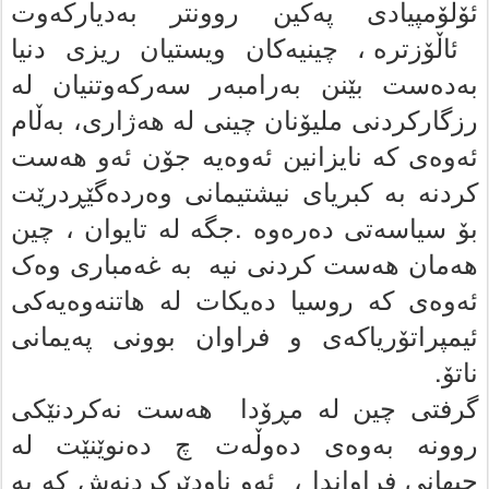
ئۆلۆمپیادى په‌کین روونتر به‌دیارکه‌وت
ئاڵۆزترە ، چینیه‌کان ویستیان ریزى دنیا
به‌ده‌ست بێنن به‌رامبه‌ر سه‌رکه‌وتنیان له‌
رزگارکردنی ملیۆنان چینی له‌ هەژاری، بەڵام
ئه‌وه‌ى که‌ نایزانین ئه‌وه‌یه‌ جۆن ئه‌و هه‌ست
کردنه‌ به‌ کبریای نیشتیمانى وەردەگێڕدرێت
بۆ سیاسه‌تى ده‌ره‌وه‌ .
جگە له‌ تایوان ، چین
هه‌مان هه‌ست کردنی نیە به‌ غه‌مبارى وه‌ک
ئه‌وه‌ى که‌ روسیا ده‌یکات له‌ هاتنه‌وه‌یه‌کى
ئیمپراتۆریاکەی و فراوان بوونى پەیمانی
ناتۆ.
گرفتی چین لە مڕۆدا هه‌ست نەکردنێکی
روونە بەوەی دەوڵەت چ دەنوێنێت له‌
جیهانى فراواندا ، ئه‌و ناودێرکردنەش کە به‌