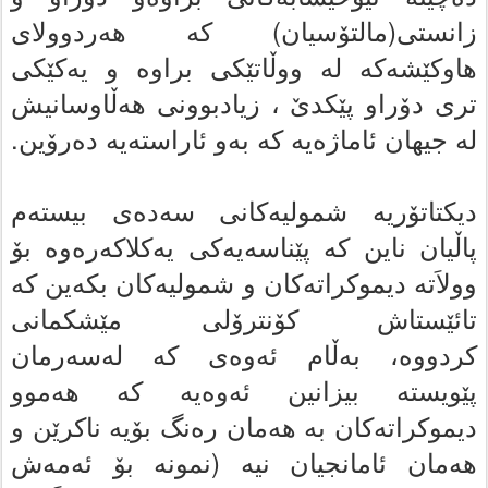
زانستی(مالتۆسیان) که‌ هه‌ردوولای
هاوکێشەکە له‌ ووڵاتێکی براوه‌ و یەکێکی
تری دۆراو پێکدێ ، زیادبوونى هه‌ڵاوسانیش
له‌ جیهان ئاماژه‌یه‌ که‌ به‌و ئاراسته‌یه‌ ده‌رۆین.
دیکتاتۆریه‌ شمولیه‌کانى سه‌ده‌ى بیسته‌م
پاڵیان ناین که‌ پێناسەیەکی یه‌کلاکه‌ره‌وه‌ بۆ
وولاَته‌ دیموکراته‌کان و شمولیه‌کان بکه‌ین که‌
تائێستاش کۆنترۆلى مێشکمانى
کردووه‌،
بەڵام ئه‌وه‌ى که‌ له‌سه‌رمان
پێویستە بیزانین ئه‌وه‌یه‌ که‌ هه‌موو
دیموکراته‌کان به‌ هه‌مان رەنگ بۆیه‌ ناکرێن و
هه‌مان ئامانجیان نیه‌ (نمونه‌ بۆ ئه‌مه‌ش